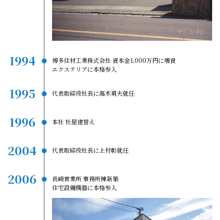
1994
博多住材工業株式会社 資本金1,000万円に増資
エクステリアに本格参入
1995
代表取締役社長に高木勇夫就任
1996
本社 社屋建替え
2004
代表取締役社長に上村彰就任
2006
長崎営業所 事務所棟新築
住宅設備機器に本格参入