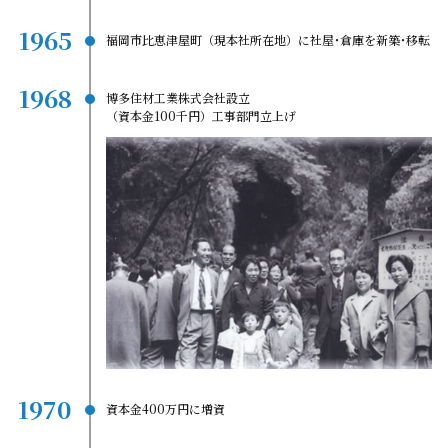
1965
福岡市比恵津屋町（現本社所在地）に
社屋･倉庫を新築･移転
1968
博多住材工業株式会社設立
（資本金100千円）工事部門立上げ
1970
資本金400万円に増資